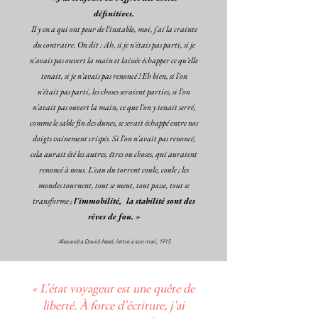
définitives.
Il y en a qui ont peur de l'instable, moi, j'ai la crainte
du contraire. On dit : Ah, si je n'étais pas parti, si je
n'avais pas ouvert la main et laissée échapper ce qu'elle
tenait, si je n'avais pas renoncé ! Eh bien, si l'on
n'était pas parti, les choses seraient parties, si l'on
n'avait pas ouvert la main, ce que l'on y tenait serré,
comme le sable fin des dunes, se serait échappé entre nos
doigts vainement crispés. Si l'on n'avait pas renoncé,
cela aurait été les autres, êtres ou choses, qui auraient
renoncé à nous. L'eau du torrent coule, coule ; les
mondes tournent, tout se meut, tout passe, tout se
transforme ;
l'immobilité, la stabilité sont des
rêves de fou.
»
Alexandra David-Neel, lettre à son mari, 1915
« L
’
état voyageur est une quête de
liberté. À force d
’
écriture, j'
ai