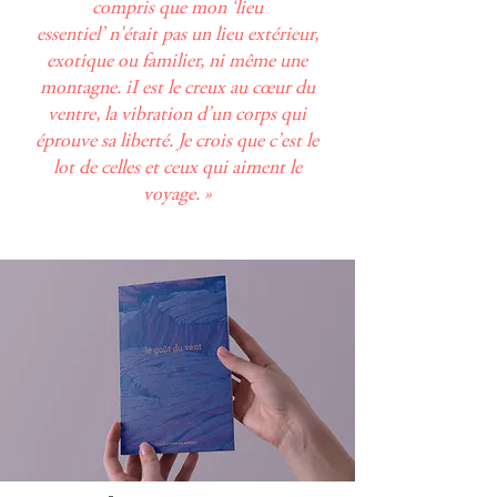
compris que mon
‘
lieu
essentiel
’
n'
était
pas un lieu extérieur,
exotique ou familier, ni même une
montagne. iI est le
creux
au cœur du
ventre, la vibration d
’
un corps qui
éprouve sa liberté. Je crois que c
’
est le
lot de celles et ceux qui aiment le
voyage. »